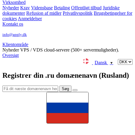
Virksomhed
Nyheder
Krav
Vidensbase
Betaling
Offentligt tilbud
Juridiske
dokumenter
Refusion af midler
Privatlivspolitik
Brugsbetingelser for
cookies
Anmeldelser
Kontakt os
info@apply.dk
Klientområde
Nyheder
VPS / VDS cloud-servere (500+ servermuligheder).
Oversigt
Dansk
▼
Registrer din .ru domænenavn (Rusland)