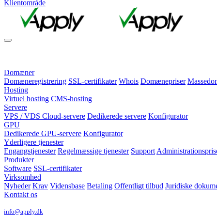
Klientområde
Domæner
Domæneregistrering
SSL-certifikater
Whois
Domænepriser
Massedomæ
Hosting
Virtuel hosting
CMS-hosting
Servere
VPS / VDS Cloud-servere
Dedikerede servere
Konfigurator
GPU
Dedikerede GPU-servere
Konfigurator
Yderligere tjenester
Engangstjenester
Regelmæssige tjenester
Support
Administrationspris
Produkter
Software
SSL-certifikater
Virksomhed
Nyheder
Krav
Vidensbase
Betaling
Offentligt tilbud
Juridiske dokum
Kontakt os
info@apply.dk