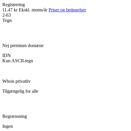
Registrering
11.47 kr
Ekskl. moms/år
Priser og betingelser
2-63
Tegn
Nej premium domæne
IDN
Kun ASCII-tegn
Whois privatliv
Tilgængelig for alle
Begrænsning
Ingen