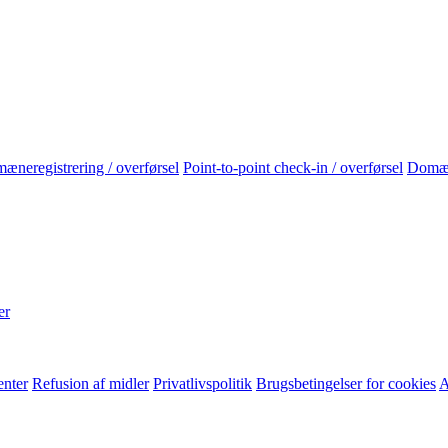
neregistrering / overførsel
Point-to-point check-in / overførsel
Domæ
er
enter
Refusion af midler
Privatlivspolitik
Brugsbetingelser for cookies
A