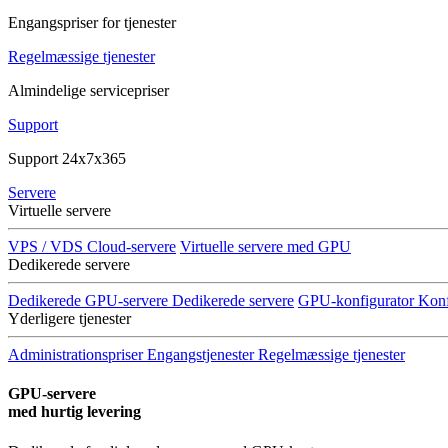
Engangspriser for tjenester
Regelmæssige tjenester
Almindelige servicepriser
Support
Support 24x7x365
Servere
Virtuelle servere
VPS / VDS Cloud-servere
Virtuelle servere med GPU
Dedikerede servere
Dedikerede GPU-servere
Dedikerede servere
GPU-konfigurator
Konf
Yderligere tjenester
Administrationspriser
Engangstjenester
Regelmæssige tjenester
GPU-servere
med hurtig levering