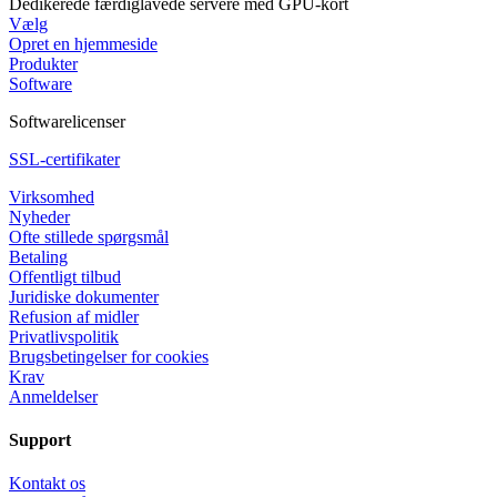
Dedikerede færdiglavede servere med GPU-kort
Vælg
Opret en hjemmeside
Produkter
Software
Softwarelicenser
SSL-certifikater
Virksomhed
Nyheder
Ofte stillede spørgsmål
Betaling
Offentligt tilbud
Juridiske dokumenter
Refusion af midler
Privatlivspolitik
Brugsbetingelser for cookies
Krav
Anmeldelser
Support
Kontakt os