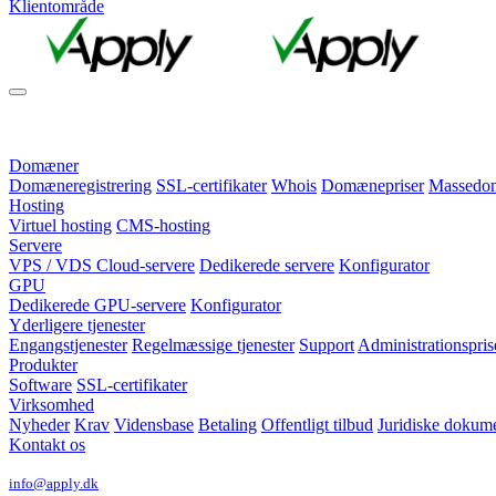
Klientområde
Domæner
Domæneregistrering
SSL-certifikater
Whois
Domænepriser
Massedomæ
Hosting
Virtuel hosting
CMS-hosting
Servere
VPS / VDS Cloud-servere
Dedikerede servere
Konfigurator
GPU
Dedikerede GPU-servere
Konfigurator
Yderligere tjenester
Engangstjenester
Regelmæssige tjenester
Support
Administrationspris
Produkter
Software
SSL-certifikater
Virksomhed
Nyheder
Krav
Vidensbase
Betaling
Offentligt tilbud
Juridiske dokum
Kontakt os
info@apply.dk