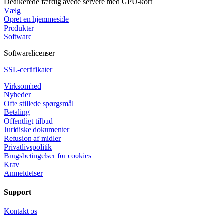
Dedikerede færdiglavede servere med GPU-kort
Vælg
Opret en hjemmeside
Produkter
Software
Softwarelicenser
SSL-certifikater
Virksomhed
Nyheder
Ofte stillede spørgsmål
Betaling
Offentligt tilbud
Juridiske dokumenter
Refusion af midler
Privatlivspolitik
Brugsbetingelser for cookies
Krav
Anmeldelser
Support
Kontakt os