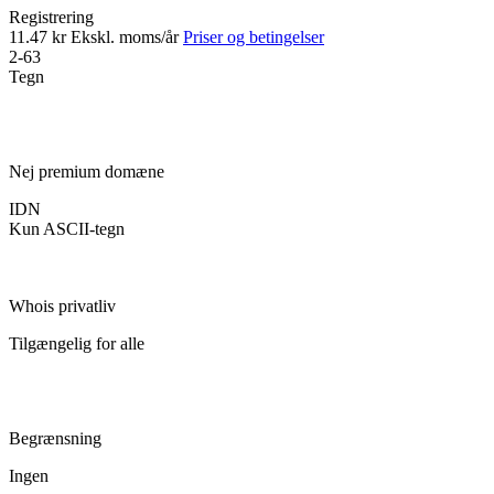
Registrering
11.47 kr
Ekskl. moms/år
Priser og betingelser
2-63
Tegn
Nej premium domæne
IDN
Kun ASCII-tegn
Whois privatliv
Tilgængelig for alle
Begrænsning
Ingen