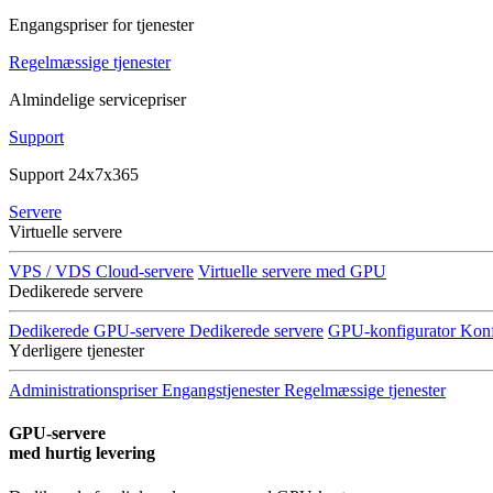
Engangspriser for tjenester
Regelmæssige tjenester
Almindelige servicepriser
Support
Support 24x7x365
Servere
Virtuelle servere
VPS / VDS Cloud-servere
Virtuelle servere med GPU
Dedikerede servere
Dedikerede GPU-servere
Dedikerede servere
GPU-konfigurator
Konf
Yderligere tjenester
Administrationspriser
Engangstjenester
Regelmæssige tjenester
GPU-servere
med hurtig levering