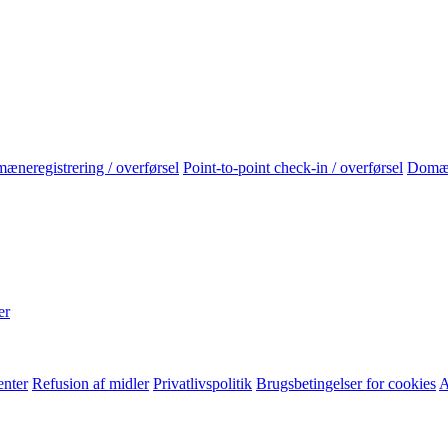
neregistrering / overførsel
Point-to-point check-in / overførsel
Domæ
er
enter
Refusion af midler
Privatlivspolitik
Brugsbetingelser for cookies
A