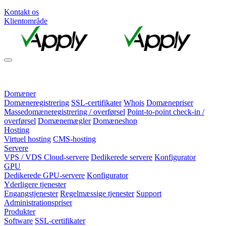
Kontakt os
Klientområde
Domæner
Domæneregistrering
SSL-certifikater
Whois
Domænepriser
Massedomæneregistrering / overførsel
Point-to-point check-in /
overførsel
Domænemægler
Domæneshop
Hosting
Virtuel hosting
CMS-hosting
Servere
VPS / VDS Cloud-servere
Dedikerede servere
Konfigurator
GPU
Dedikerede GPU-servere
Konfigurator
Yderligere tjenester
Engangstjenester
Regelmæssige tjenester
Support
Administrationspriser
Produkter
Software
SSL-certifikater