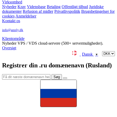
Virksomhed
Nyheder
Krav
Vidensbase
Betaling
Offentligt tilbud
Juridiske
dokumenter
Refusion af midler
Privatlivspolitik
Brugsbetingelser for
cookies
Anmeldelser
Kontakt os
info@apply.dk
Klientområde
Nyheder
VPS / VDS cloud-servere (500+ servermuligheder).
Oversigt
Dansk
▼
Registrer din .ru domænenavn (Rusland)