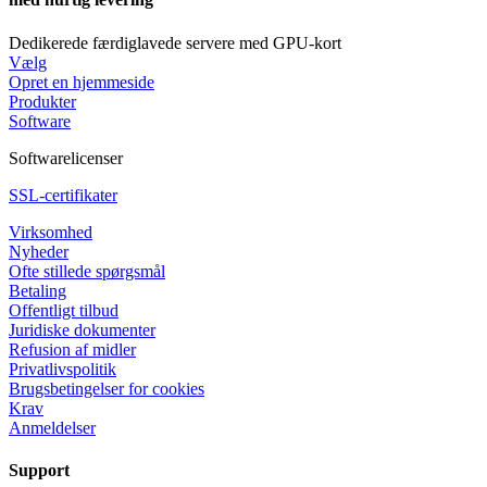
Dedikerede færdiglavede servere med GPU-kort
Vælg
Opret en hjemmeside
Produkter
Software
Softwarelicenser
SSL-certifikater
Virksomhed
Nyheder
Ofte stillede spørgsmål
Betaling
Offentligt tilbud
Juridiske dokumenter
Refusion af midler
Privatlivspolitik
Brugsbetingelser for cookies
Krav
Anmeldelser
Support