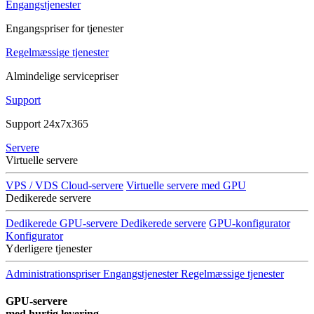
Engangstjenester
Engangspriser for tjenester
Regelmæssige tjenester
Almindelige servicepriser
Support
Support 24x7x365
Servere
Virtuelle servere
VPS / VDS Cloud-servere
Virtuelle servere med GPU
Dedikerede servere
Dedikerede GPU-servere
Dedikerede servere
GPU-konfigurator
Konfigurator
Yderligere tjenester
Administrationspriser
Engangstjenester
Regelmæssige tjenester
GPU-servere
med hurtig levering