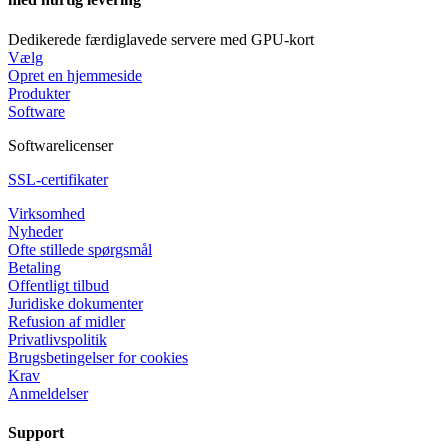
Dedikerede færdiglavede servere med GPU-kort
Vælg
Opret en hjemmeside
Produkter
Software
Softwarelicenser
SSL-certifikater
Virksomhed
Nyheder
Ofte stillede spørgsmål
Betaling
Offentligt tilbud
Juridiske dokumenter
Refusion af midler
Privatlivspolitik
Brugsbetingelser for cookies
Krav
Anmeldelser
Support