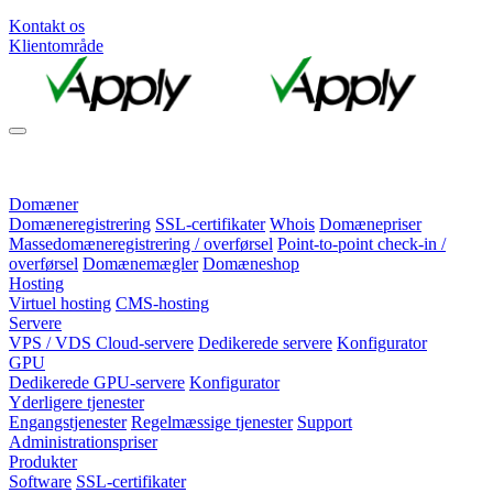
Kontakt os
Klientområde
Domæner
Domæneregistrering
SSL-certifikater
Whois
Domænepriser
Massedomæneregistrering / overførsel
Point-to-point check-in /
overførsel
Domænemægler
Domæneshop
Hosting
Virtuel hosting
CMS-hosting
Servere
VPS / VDS Cloud-servere
Dedikerede servere
Konfigurator
GPU
Dedikerede GPU-servere
Konfigurator
Yderligere tjenester
Engangstjenester
Regelmæssige tjenester
Support
Administrationspriser
Produkter
Software
SSL-certifikater