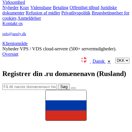
Virksomhed
Nyheder
Krav
Vidensbase
Betaling
Offentligt tilbud
Juridiske
dokumenter
Refusion af midler
Privatlivspolitik
Brugsbetingelser for
cookies
Anmeldelser
Kontakt os
info@apply.dk
Klientområde
Nyheder
VPS / VDS cloud-servere (500+ servermuligheder).
Oversigt
Dansk
▼
Registrer din .ru domænenavn (Rusland)