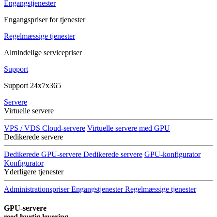
Engangstjenester
Engangspriser for tjenester
Regelmæssige tjenester
Almindelige servicepriser
Support
Support 24x7x365
Servere
Virtuelle servere
VPS / VDS Cloud-servere
Virtuelle servere med GPU
Dedikerede servere
Dedikerede GPU-servere
Dedikerede servere
GPU-konfigurator
Konfigurator
Yderligere tjenester
Administrationspriser
Engangstjenester
Regelmæssige tjenester
GPU-servere
med hurtig levering