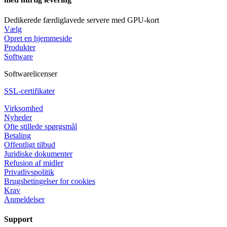
Dedikerede færdiglavede servere med GPU-kort
Vælg
Opret en hjemmeside
Produkter
Software
Softwarelicenser
SSL-certifikater
Virksomhed
Nyheder
Ofte stillede spørgsmål
Betaling
Offentligt tilbud
Juridiske dokumenter
Refusion af midler
Privatlivspolitik
Brugsbetingelser for cookies
Krav
Anmeldelser
Support