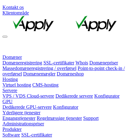
Kontakt os
Klientområde
Domæner
Domæneregistrering
SSL-certifikater
Whois
Domænepriser
Massedomæneregistrering / overførsel
Point-to-point check-in /
overførsel
Domænemægler
Domæneshop
Hosting
Virtuel hosting
CMS-hosting
Servere
VPS / VDS Cloud-servere
Dedikerede servere
Konfigurator
GPU
Dedikerede GPU-servere
Konfigurator
Yderligere tjenester
Engangstjenester
Regelmæssige tjenester
Support
Administrationspriser
Produkter
Software
SSL-certifikater