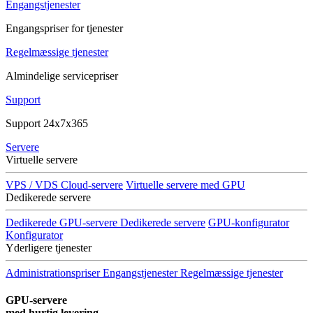
Engangstjenester
Engangspriser for tjenester
Regelmæssige tjenester
Almindelige servicepriser
Support
Support 24x7x365
Servere
Virtuelle servere
VPS / VDS Cloud-servere
Virtuelle servere med GPU
Dedikerede servere
Dedikerede GPU-servere
Dedikerede servere
GPU-konfigurator
Konfigurator
Yderligere tjenester
Administrationspriser
Engangstjenester
Regelmæssige tjenester
GPU-servere
med hurtig levering