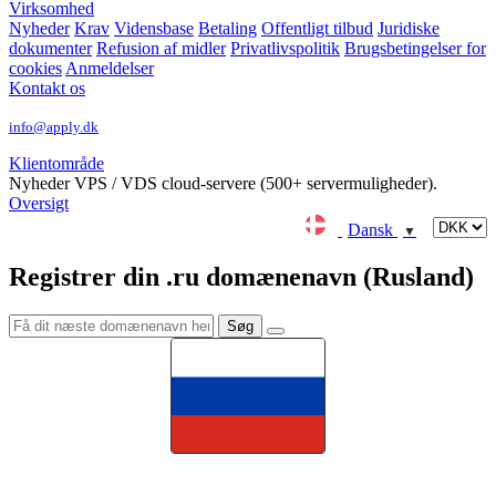
Virksomhed
Nyheder
Krav
Vidensbase
Betaling
Offentligt tilbud
Juridiske
dokumenter
Refusion af midler
Privatlivspolitik
Brugsbetingelser for
cookies
Anmeldelser
Kontakt os
info@apply.dk
Klientområde
Nyheder
VPS / VDS cloud-servere (500+ servermuligheder).
Oversigt
Dansk
▼
Registrer din .ru domænenavn (Rusland)