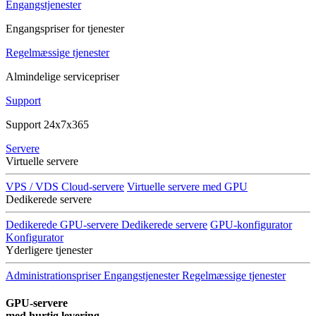
Engangstjenester
Engangspriser for tjenester
Regelmæssige tjenester
Almindelige servicepriser
Support
Support 24x7x365
Servere
Virtuelle servere
VPS / VDS Cloud-servere
Virtuelle servere med GPU
Dedikerede servere
Dedikerede GPU-servere
Dedikerede servere
GPU-konfigurator
Konfigurator
Yderligere tjenester
Administrationspriser
Engangstjenester
Regelmæssige tjenester
GPU-servere
med hurtig levering