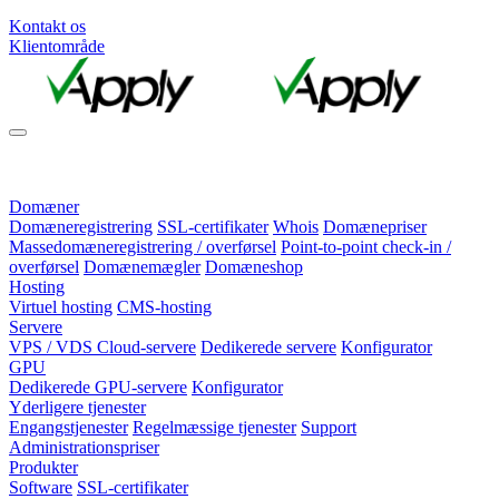
Kontakt os
Klientområde
Domæner
Domæneregistrering
SSL-certifikater
Whois
Domænepriser
Massedomæneregistrering / overførsel
Point-to-point check-in /
overførsel
Domænemægler
Domæneshop
Hosting
Virtuel hosting
CMS-hosting
Servere
VPS / VDS Cloud-servere
Dedikerede servere
Konfigurator
GPU
Dedikerede GPU-servere
Konfigurator
Yderligere tjenester
Engangstjenester
Regelmæssige tjenester
Support
Administrationspriser
Produkter
Software
SSL-certifikater