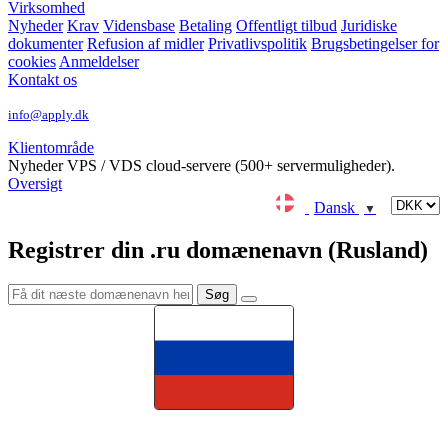
Virksomhed
Nyheder
Krav
Vidensbase
Betaling
Offentligt tilbud
Juridiske
dokumenter
Refusion af midler
Privatlivspolitik
Brugsbetingelser for
cookies
Anmeldelser
Kontakt os
info@apply.dk
Klientområde
Nyheder
VPS / VDS cloud-servere (500+ servermuligheder).
Oversigt
Dansk
▼
Registrer din .ru domænenavn (Rusland)