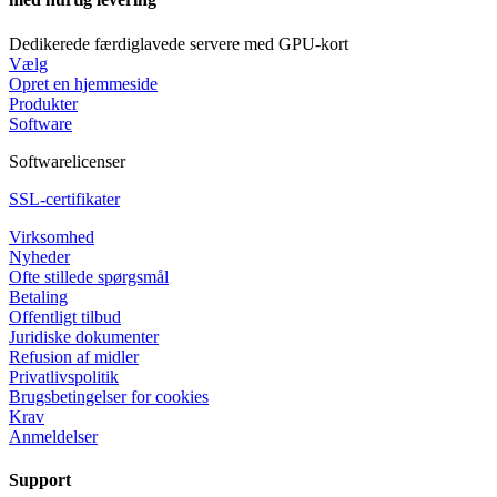
Dedikerede færdiglavede servere med GPU-kort
Vælg
Opret en hjemmeside
Produkter
Software
Softwarelicenser
SSL-certifikater
Virksomhed
Nyheder
Ofte stillede spørgsmål
Betaling
Offentligt tilbud
Juridiske dokumenter
Refusion af midler
Privatlivspolitik
Brugsbetingelser for cookies
Krav
Anmeldelser
Support