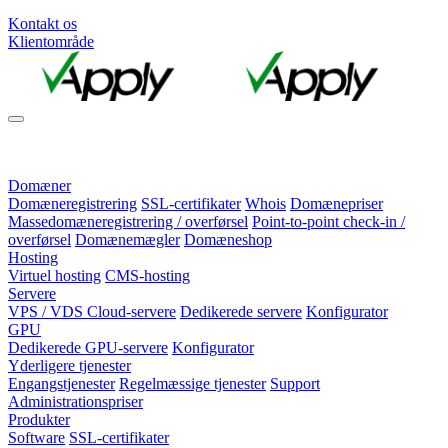
Kontakt os
Klientområde
Domæner
Domæneregistrering
SSL-certifikater
Whois
Domænepriser
Massedomæneregistrering / overførsel
Point-to-point check-in /
overførsel
Domænemægler
Domæneshop
Hosting
Virtuel hosting
CMS-hosting
Servere
VPS / VDS Cloud-servere
Dedikerede servere
Konfigurator
GPU
Dedikerede GPU-servere
Konfigurator
Yderligere tjenester
Engangstjenester
Regelmæssige tjenester
Support
Administrationspriser
Produkter
Software
SSL-certifikater