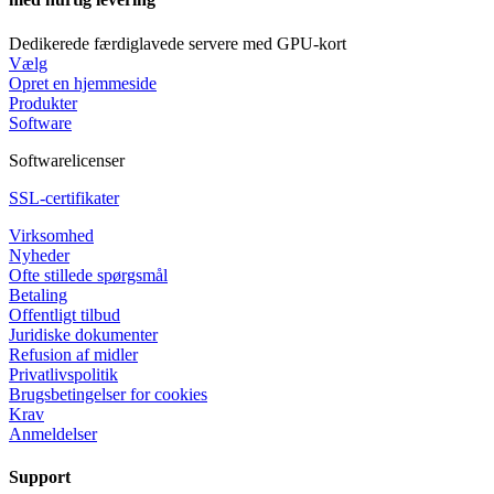
Dedikerede færdiglavede servere med GPU-kort
Vælg
Opret en hjemmeside
Produkter
Software
Softwarelicenser
SSL-certifikater
Virksomhed
Nyheder
Ofte stillede spørgsmål
Betaling
Offentligt tilbud
Juridiske dokumenter
Refusion af midler
Privatlivspolitik
Brugsbetingelser for cookies
Krav
Anmeldelser
Support