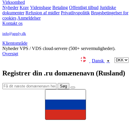
Virksomhed
Nyheder
Krav
Vidensbase
Betaling
Offentligt tilbud
Juridiske
dokumenter
Refusion af midler
Privatlivspolitik
Brugsbetingelser for
cookies
Anmeldelser
Kontakt os
info@apply.dk
Klientområde
Nyheder
VPS / VDS cloud-servere (500+ servermuligheder).
Oversigt
Dansk
▼
Registrer din .ru domænenavn (Rusland)