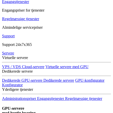
Engangstjenester
Engangspriser for tjenester
Regelmæssige tjenester
Almindelige servicepriser
Support
Support 24x7x365
Servere
Virtuelle servere
VPS / VDS Cloud-servere
Virtuelle servere med GPU
Dedikerede servere
Dedikerede GPU-servere
Dedikerede servere
GPU-konfigurator
Konfigurator
Yderligere tjenester
Administrationspriser
Engangstjenester
Regelmæssige tjenester
GPU-servere
med hurtig levering