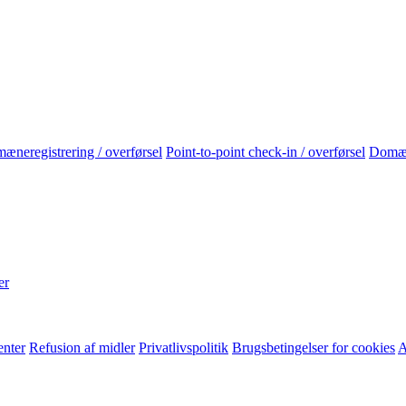
neregistrering / overførsel
Point-to-point check-in / overførsel
Domæ
er
enter
Refusion af midler
Privatlivspolitik
Brugsbetingelser for cookies
A