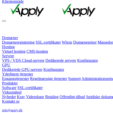
Klientområde
Domæner
Domæneregistrering
SSL-certifikater
Whois
Domænepriser
Massedomæ
Hosting
Virtuel hosting
CMS-hosting
Servere
VPS / VDS Cloud-servere
Dedikerede servere
Konfigurator
GPU
Dedikerede GPU-servere
Konfigurator
Yderligere tjenester
Engangstjenester
Regelmæssige tjenester
Support
Administrationspris
Produkter
Software
SSL-certifikater
Virksomhed
Nyheder
Krav
Vidensbase
Betaling
Offentligt tilbud
Juridiske dokum
Kontakt os
info@apply.dk