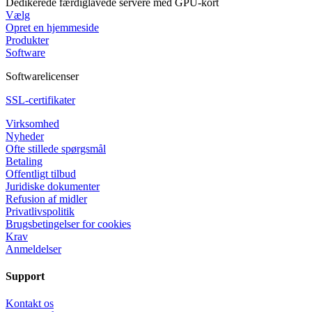
Dedikerede færdiglavede servere med GPU-kort
Vælg
Opret en hjemmeside
Produkter
Software
Softwarelicenser
SSL-certifikater
Virksomhed
Nyheder
Ofte stillede spørgsmål
Betaling
Offentligt tilbud
Juridiske dokumenter
Refusion af midler
Privatlivspolitik
Brugsbetingelser for cookies
Krav
Anmeldelser
Support
Kontakt os