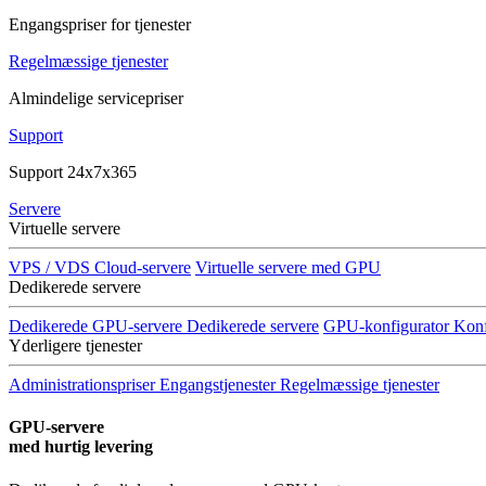
Engangspriser for tjenester
Regelmæssige tjenester
Almindelige servicepriser
Support
Support 24x7x365
Servere
Virtuelle servere
VPS / VDS Cloud-servere
Virtuelle servere med GPU
Dedikerede servere
Dedikerede GPU-servere
Dedikerede servere
GPU-konfigurator
Konf
Yderligere tjenester
Administrationspriser
Engangstjenester
Regelmæssige tjenester
GPU-servere
med hurtig levering