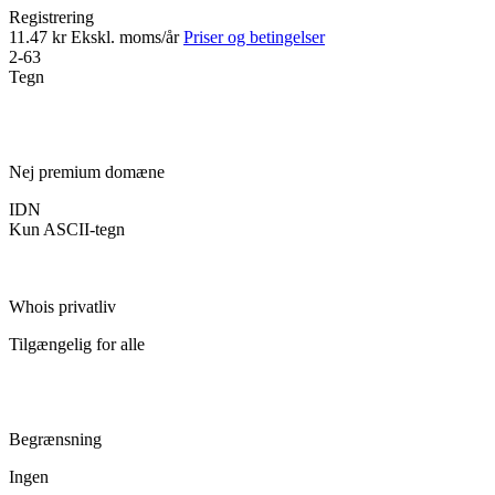
Registrering
11.47 kr
Ekskl. moms/år
Priser og betingelser
2-63
Tegn
Nej premium domæne
IDN
Kun ASCII-tegn
Whois privatliv
Tilgængelig for alle
Begrænsning
Ingen