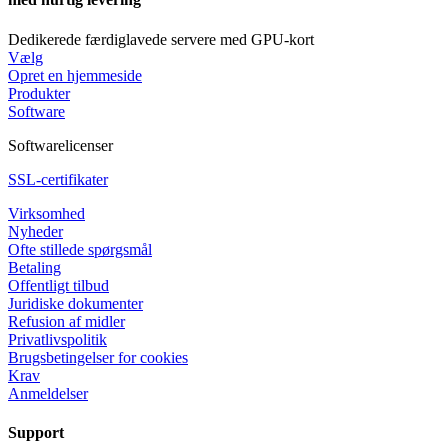
Dedikerede færdiglavede servere med GPU-kort
Vælg
Opret en hjemmeside
Produkter
Software
Softwarelicenser
SSL-certifikater
Virksomhed
Nyheder
Ofte stillede spørgsmål
Betaling
Offentligt tilbud
Juridiske dokumenter
Refusion af midler
Privatlivspolitik
Brugsbetingelser for cookies
Krav
Anmeldelser
Support