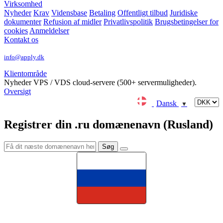
Virksomhed
Nyheder
Krav
Vidensbase
Betaling
Offentligt tilbud
Juridiske
dokumenter
Refusion af midler
Privatlivspolitik
Brugsbetingelser for
cookies
Anmeldelser
Kontakt os
info@apply.dk
Klientområde
Nyheder
VPS / VDS cloud-servere (500+ servermuligheder).
Oversigt
Dansk
▼
Registrer din .ru domænenavn (Rusland)