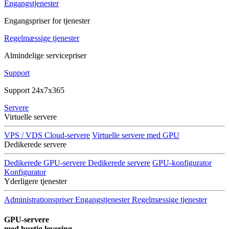
Engangstjenester
Engangspriser for tjenester
Regelmæssige tjenester
Almindelige servicepriser
Support
Support 24x7x365
Servere
Virtuelle servere
VPS / VDS Cloud-servere
Virtuelle servere med GPU
Dedikerede servere
Dedikerede GPU-servere
Dedikerede servere
GPU-konfigurator
Konfigurator
Yderligere tjenester
Administrationspriser
Engangstjenester
Regelmæssige tjenester
GPU-servere
med hurtig levering