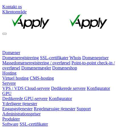
Kontakt os
Klientområde
Domæner
Domæneregistrering
SSL-certifikater
Whois
Domænepriser
Massedomæneregistrering / overførsel
Point-to-point check-in /
overførsel
Domænemægler
Domæneshop
Hosting
Virtuel hosting
CMS-hosting
Servere
VPS / VDS Cloud-servere
Dedikerede servere
Konfigurator
GPU
Dedikerede GPU-servere
Konfigurator
Yderligere tjenester
Engangstjenester
Regelmæssige tjenester
Support
Administrationspriser
Produkter
Software
SSL-certifikater