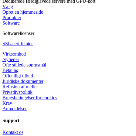
Dedikerede færdiglavede servere med GPU-kort
Vælg
Opret en hjemmeside
Produkter
Software
Softwarelicenser
SSL-certifikater
Virksomhed
Nyheder
Ofte stillede spørgsmål
Betaling
Offentligt tilbud
Juridiske dokumenter
Refusion af midler
Privatlivspolitik
Brugsbetingelser for cookies
Krav
Anmeldelser
Support
Kontakt os