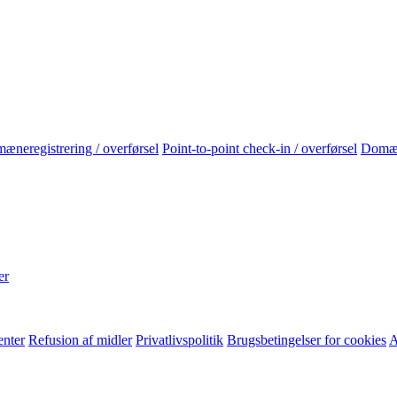
neregistrering / overførsel
Point-to-point check-in / overførsel
Domæ
er
enter
Refusion af midler
Privatlivspolitik
Brugsbetingelser for cookies
A