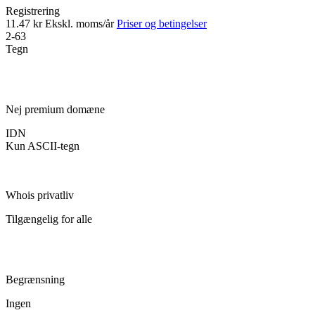
Registrering
11.47 kr
Ekskl. moms/år
Priser og betingelser
2-63
Tegn
Nej premium domæne
IDN
Kun ASCII-tegn
Whois privatliv
Tilgængelig for alle
Begrænsning
Ingen