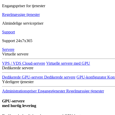
Engangspriser for tjenester
Regelmæssige tjenester
Almindelige servicepriser
Support
Support 24x7x365
Servere
Virtuelle servere
VPS / VDS Cloud-servere
Virtuelle servere med GPU
Dedikerede servere
Dedikerede GPU-servere
Dedikerede servere
GPU-konfigurator
Konf
Yderligere tjenester
Administrationspriser
Engangstjenester
Regelmæssige tjenester
GPU-servere
med hurtig levering