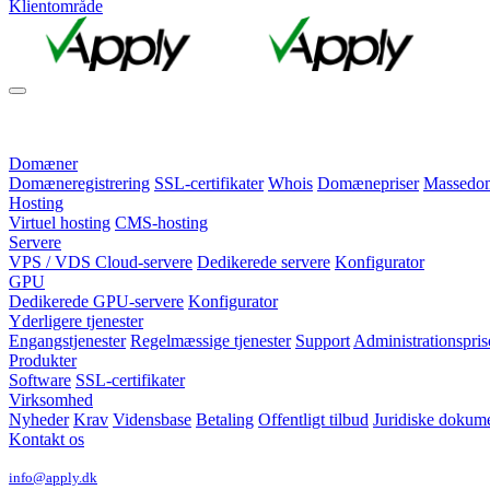
Klientområde
Domæner
Domæneregistrering
SSL-certifikater
Whois
Domænepriser
Massedomæ
Hosting
Virtuel hosting
CMS-hosting
Servere
VPS / VDS Cloud-servere
Dedikerede servere
Konfigurator
GPU
Dedikerede GPU-servere
Konfigurator
Yderligere tjenester
Engangstjenester
Regelmæssige tjenester
Support
Administrationspris
Produkter
Software
SSL-certifikater
Virksomhed
Nyheder
Krav
Vidensbase
Betaling
Offentligt tilbud
Juridiske dokum
Kontakt os
info@apply.dk