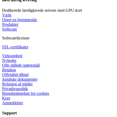
Dedikerede færdiglavede servere med GPU-kort
Vælg
Opret en hjemmeside
Produkter
Software
Softwarelicenser
SSL-certifikater
Virksomhed
Nyheder
Ofte stillede spørgsmål
Betaling
Offentligt tilbud
Juridiske dokumenter
Refusion af midler
Privatlivspolitik
Brugsbetingelser for cookies
Krav
Anmeldelser
Support