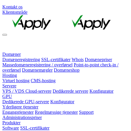
Kontakt os
Klientområde
Domæner
Domæneregistrering
SSL-certifikater
Whois
Domænepriser
Massedomæneregistrering / overførsel
Point-to-point check-in /
overførsel
Domænemægler
Domæneshop
Hosting
Virtuel hosting
CMS-hosting
Servere
VPS / VDS Cloud-servere
Dedikerede servere
Konfigurator
GPU
Dedikerede GPU-servere
Konfigurator
Yderligere tjenester
Engangstjenester
Regelmæssige tjenester
Support
Administrationspriser
Produkter
Software
SSL-certifikater