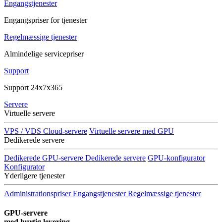
Engangstjenester
Engangspriser for tjenester
Regelmæssige tjenester
Almindelige servicepriser
Support
Support 24x7x365
Servere
Virtuelle servere
VPS / VDS Cloud-servere
Virtuelle servere med GPU
Dedikerede servere
Dedikerede GPU-servere
Dedikerede servere
GPU-konfigurator
Konfigurator
Yderligere tjenester
Administrationspriser
Engangstjenester
Regelmæssige tjenester
GPU-servere
med hurtig levering