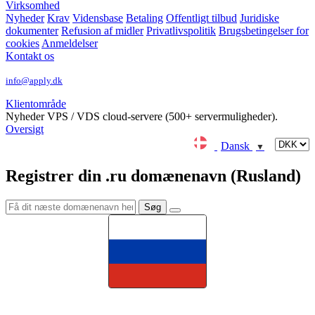
Virksomhed
Nyheder
Krav
Vidensbase
Betaling
Offentligt tilbud
Juridiske
dokumenter
Refusion af midler
Privatlivspolitik
Brugsbetingelser for
cookies
Anmeldelser
Kontakt os
info@apply.dk
Klientområde
Nyheder
VPS / VDS cloud-servere (500+ servermuligheder).
Oversigt
Dansk
▼
Registrer din .ru domænenavn (Rusland)