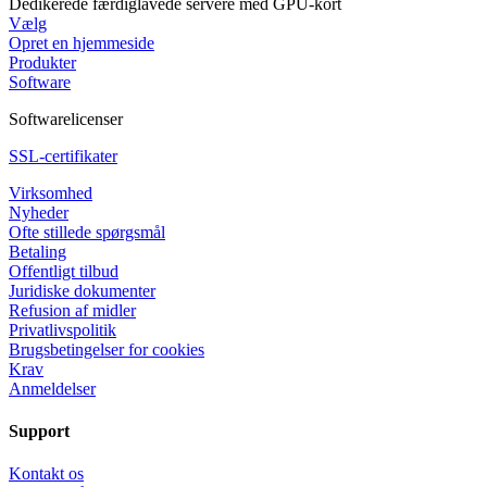
Dedikerede færdiglavede servere med GPU-kort
Vælg
Opret en hjemmeside
Produkter
Software
Softwarelicenser
SSL-certifikater
Virksomhed
Nyheder
Ofte stillede spørgsmål
Betaling
Offentligt tilbud
Juridiske dokumenter
Refusion af midler
Privatlivspolitik
Brugsbetingelser for cookies
Krav
Anmeldelser
Support
Kontakt os