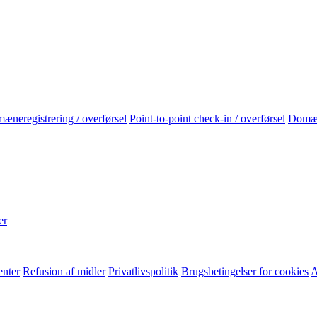
neregistrering / overførsel
Point-to-point check-in / overførsel
Domæ
er
enter
Refusion af midler
Privatlivspolitik
Brugsbetingelser for cookies
A