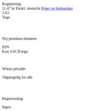
Registrering
11.47 kr
Ekskl. moms/år
Priser og betingelser
2-63
Tegn
Nej premium domæne
IDN
Kun ASCII-tegn
Whois privatliv
Tilgængelig for alle
Begrænsning
Ingen