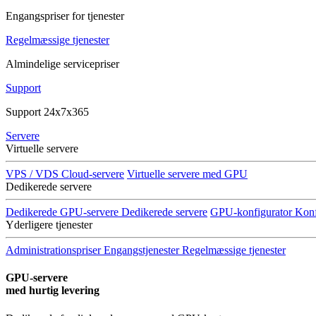
Engangspriser for tjenester
Regelmæssige tjenester
Almindelige servicepriser
Support
Support 24x7x365
Servere
Virtuelle servere
VPS / VDS Cloud-servere
Virtuelle servere med GPU
Dedikerede servere
Dedikerede GPU-servere
Dedikerede servere
GPU-konfigurator
Konf
Yderligere tjenester
Administrationspriser
Engangstjenester
Regelmæssige tjenester
GPU-servere
med hurtig levering