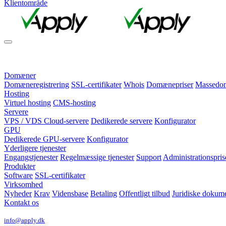
Klientområde
Domæner
Domæneregistrering
SSL-certifikater
Whois
Domænepriser
Massedomæ
Hosting
Virtuel hosting
CMS-hosting
Servere
VPS / VDS Cloud-servere
Dedikerede servere
Konfigurator
GPU
Dedikerede GPU-servere
Konfigurator
Yderligere tjenester
Engangstjenester
Regelmæssige tjenester
Support
Administrationspris
Produkter
Software
SSL-certifikater
Virksomhed
Nyheder
Krav
Vidensbase
Betaling
Offentligt tilbud
Juridiske dokum
Kontakt os
info@apply.dk