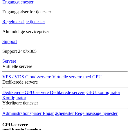
Engangstjenester
Engangspriser for tjenester
Regelmæssige tjenester
Almindelige servicepriser
Support
Support 24x7x365
Servere
Virtuelle servere
VPS / VDS Cloud-servere
Virtuelle servere med GPU
Dedikerede servere
Dedikerede GPU-servere
Dedikerede servere
GPU-konfigurator
Konfigurator
Yderligere tjenester
Administrationspriser
Engangstjenester
Regelmæssige tjenester
GPU-servere
med hurtig levering