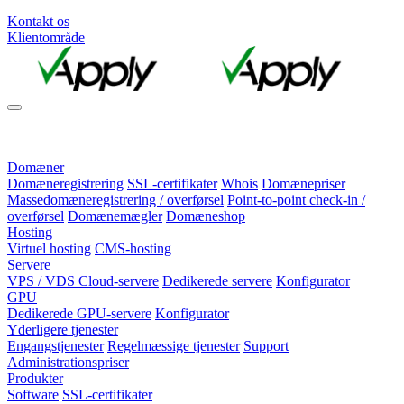
Kontakt os
Klientområde
Domæner
Domæneregistrering
SSL-certifikater
Whois
Domænepriser
Massedomæneregistrering / overførsel
Point-to-point check-in /
overførsel
Domænemægler
Domæneshop
Hosting
Virtuel hosting
CMS-hosting
Servere
VPS / VDS Cloud-servere
Dedikerede servere
Konfigurator
GPU
Dedikerede GPU-servere
Konfigurator
Yderligere tjenester
Engangstjenester
Regelmæssige tjenester
Support
Administrationspriser
Produkter
Software
SSL-certifikater