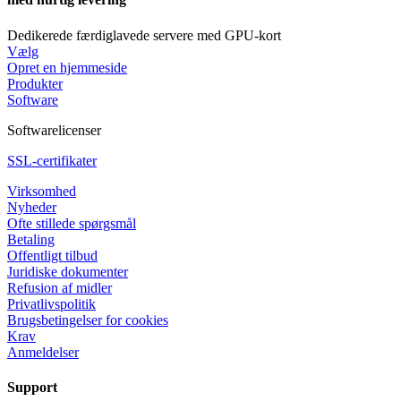
Dedikerede færdiglavede servere med GPU-kort
Vælg
Opret en hjemmeside
Produkter
Software
Softwarelicenser
SSL-certifikater
Virksomhed
Nyheder
Ofte stillede spørgsmål
Betaling
Offentligt tilbud
Juridiske dokumenter
Refusion af midler
Privatlivspolitik
Brugsbetingelser for cookies
Krav
Anmeldelser
Support