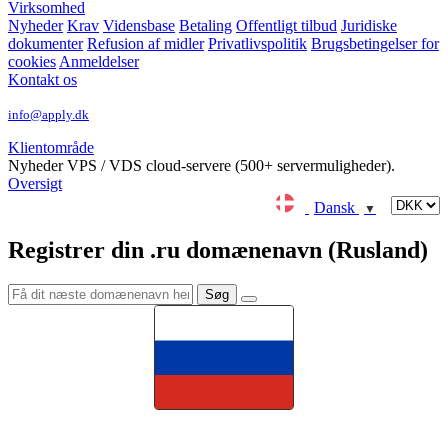
Virksomhed
Nyheder
Krav
Vidensbase
Betaling
Offentligt tilbud
Juridiske
dokumenter
Refusion af midler
Privatlivspolitik
Brugsbetingelser for
cookies
Anmeldelser
Kontakt os
info@apply.dk
Klientområde
Nyheder
VPS / VDS cloud-servere (500+ servermuligheder).
Oversigt
Dansk
▼
Registrer din .ru domænenavn (Rusland)