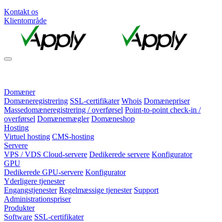
Kontakt os
Klientområde
Domæner
Domæneregistrering
SSL-certifikater
Whois
Domænepriser
Massedomæneregistrering / overførsel
Point-to-point check-in /
overførsel
Domænemægler
Domæneshop
Hosting
Virtuel hosting
CMS-hosting
Servere
VPS / VDS Cloud-servere
Dedikerede servere
Konfigurator
GPU
Dedikerede GPU-servere
Konfigurator
Yderligere tjenester
Engangstjenester
Regelmæssige tjenester
Support
Administrationspriser
Produkter
Software
SSL-certifikater