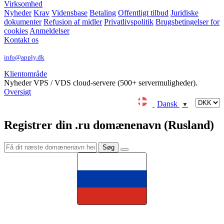
Virksomhed
Nyheder
Krav
Vidensbase
Betaling
Offentligt tilbud
Juridiske
dokumenter
Refusion af midler
Privatlivspolitik
Brugsbetingelser for
cookies
Anmeldelser
Kontakt os
info@apply.dk
Klientområde
Nyheder
VPS / VDS cloud-servere (500+ servermuligheder).
Oversigt
Dansk
▼
Registrer din .ru domænenavn (Rusland)