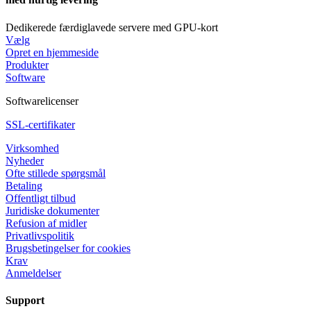
Dedikerede færdiglavede servere med GPU-kort
Vælg
Opret en hjemmeside
Produkter
Software
Softwarelicenser
SSL-certifikater
Virksomhed
Nyheder
Ofte stillede spørgsmål
Betaling
Offentligt tilbud
Juridiske dokumenter
Refusion af midler
Privatlivspolitik
Brugsbetingelser for cookies
Krav
Anmeldelser
Support