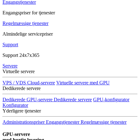
Engangstjenester
Engangspriser for tjenester
Regelmæssige tjenester
Almindelige servicepriser
Support
Support 24x7x365
Servere
Virtuelle servere
VPS / VDS Cloud-servere
Virtuelle servere med GPU
Dedikerede servere
Dedikerede GPU-servere
Dedikerede servere
GPU-konfigurator
Konfigurator
Yderligere tjenester
Administrationspriser
Engangstjenester
Regelmæssige tjenester
GPU-servere
med hurtig levering