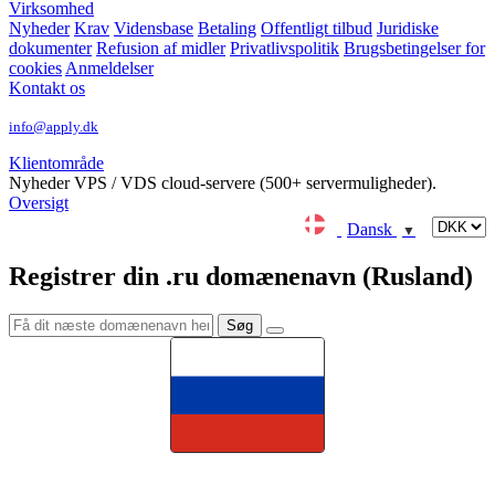
Virksomhed
Nyheder
Krav
Vidensbase
Betaling
Offentligt tilbud
Juridiske
dokumenter
Refusion af midler
Privatlivspolitik
Brugsbetingelser for
cookies
Anmeldelser
Kontakt os
info@apply.dk
Klientområde
Nyheder
VPS / VDS cloud-servere (500+ servermuligheder).
Oversigt
Dansk
▼
Registrer din .ru domænenavn (Rusland)