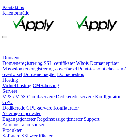
Kontakt os
Klientområde
Domæner
Domæneregistrering
SSL-certifikater
Whois
Domænepriser
Massedomæneregistrering / overførsel
Point-to-point check-in /
overførsel
Domænemægler
Domæneshop
Hosting
Virtuel hosting
CMS-hosting
Servere
VPS / VDS Cloud-servere
Dedikerede servere
Konfigurator
GPU
Dedikerede GPU-servere
Konfigurator
Yderligere tjenester
Engangstjenester
Regelmæssige tjenester
Support
Administrationspriser
Produkter
Software
SSL-certifikater