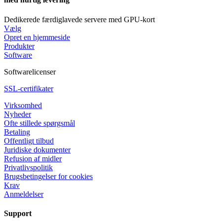
Dedikerede færdiglavede servere med GPU-kort
Vælg
Opret en hjemmeside
Produkter
Software
Softwarelicenser
SSL-certifikater
Virksomhed
Nyheder
Ofte stillede spørgsmål
Betaling
Offentligt tilbud
Juridiske dokumenter
Refusion af midler
Privatlivspolitik
Brugsbetingelser for cookies
Krav
Anmeldelser
Support