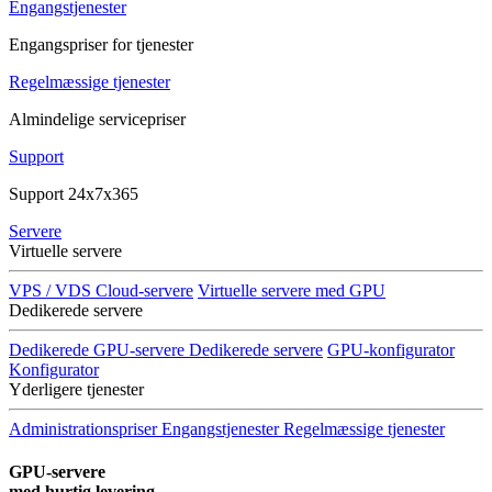
Engangstjenester
Engangspriser for tjenester
Regelmæssige tjenester
Almindelige servicepriser
Support
Support 24x7x365
Servere
Virtuelle servere
VPS / VDS Cloud-servere
Virtuelle servere med GPU
Dedikerede servere
Dedikerede GPU-servere
Dedikerede servere
GPU-konfigurator
Konfigurator
Yderligere tjenester
Administrationspriser
Engangstjenester
Regelmæssige tjenester
GPU-servere
med hurtig levering