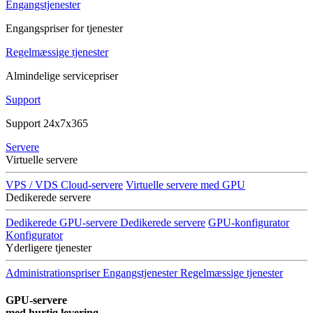
Engangstjenester
Engangspriser for tjenester
Regelmæssige tjenester
Almindelige servicepriser
Support
Support 24x7x365
Servere
Virtuelle servere
VPS / VDS Cloud-servere
Virtuelle servere med GPU
Dedikerede servere
Dedikerede GPU-servere
Dedikerede servere
GPU-konfigurator
Konfigurator
Yderligere tjenester
Administrationspriser
Engangstjenester
Regelmæssige tjenester
GPU-servere
med hurtig levering