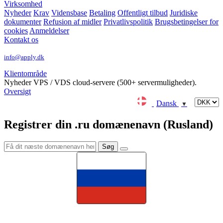
Virksomhed
Nyheder
Krav
Vidensbase
Betaling
Offentligt tilbud
Juridiske
dokumenter
Refusion af midler
Privatlivspolitik
Brugsbetingelser for
cookies
Anmeldelser
Kontakt os
info@apply.dk
Klientområde
Nyheder
VPS / VDS cloud-servere (500+ servermuligheder).
Oversigt
Dansk
▼
Registrer din .ru domænenavn (Rusland)