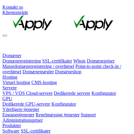
Kontakt os
Klientområde
Domæner
Domæneregistrering
SSL-certifikater
Whois
Domænepriser
Massedomæneregistrering / overførsel
Point-to-point check-in /
overførsel
Domænemægler
Domæneshop
Hosting
Virtuel hosting
CMS-hosting
Servere
VPS / VDS Cloud-servere
Dedikerede servere
Konfigurator
GPU
Dedikerede GPU-servere
Konfigurator
Yderligere tjenester
Engangstjenester
Regelmæssige tjenester
Support
Administrationspriser
Produkter
Software
SSL-certifikater