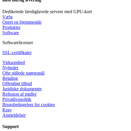
Dedikerede færdiglavede servere med GPU-kort
Vælg
Opret en hjemmeside
Produkter
Software
Softwarelicenser
SSL-certifikater
Virksomhed
Nyheder
Ofte stillede spørgsmål
Betaling
Offentligt tilbud
Juridiske dokumenter
Refusion af midler
Privatlivspolitik
Brugsbetingelser for cookies
Krav
Anmeldelser
Support