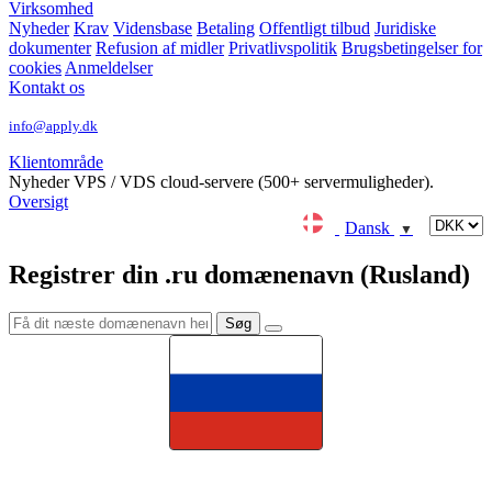
Virksomhed
Nyheder
Krav
Vidensbase
Betaling
Offentligt tilbud
Juridiske
dokumenter
Refusion af midler
Privatlivspolitik
Brugsbetingelser for
cookies
Anmeldelser
Kontakt os
info@apply.dk
Klientområde
Nyheder
VPS / VDS cloud-servere (500+ servermuligheder).
Oversigt
Dansk
▼
Registrer din .ru domænenavn (Rusland)