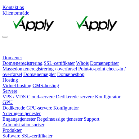
Kontakt os
Klientområde
Domæner
Domæneregistrering
SSL-certifikater
Whois
Domænepriser
Massedomæneregistrering / overførsel
Point-to-point check-in /
overførsel
Domænemægler
Domæneshop
Hosting
Virtuel hosting
CMS-hosting
Servere
VPS / VDS Cloud-servere
Dedikerede servere
Konfigurator
GPU
Dedikerede GPU-servere
Konfigurator
Yderligere tjenester
Engangstjenester
Regelmæssige tjenester
Support
Administrationspriser
Produkter
Software
SSL-certifikater