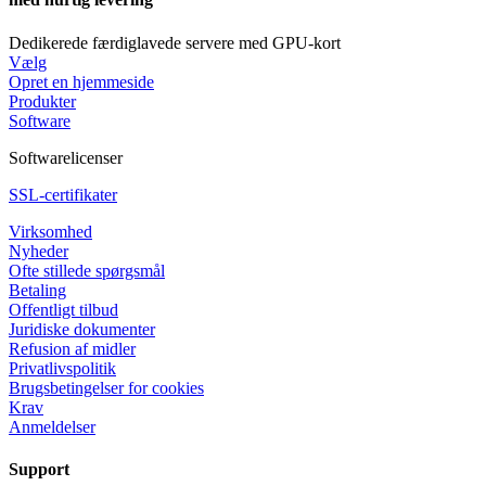
Dedikerede færdiglavede servere med GPU-kort
Vælg
Opret en hjemmeside
Produkter
Software
Softwarelicenser
SSL-certifikater
Virksomhed
Nyheder
Ofte stillede spørgsmål
Betaling
Offentligt tilbud
Juridiske dokumenter
Refusion af midler
Privatlivspolitik
Brugsbetingelser for cookies
Krav
Anmeldelser
Support