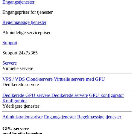
Engangstjenester
Engangspriser for tjenester
Regelmæssige tjenester
Almindelige servicepriser
Support
Support 24x7x365
Servere
Virtuelle servere
VPS / VDS Cloud-servere
Virtuelle servere med GPU
Dedikerede servere
Dedikerede GPU-servere
Dedikerede servere
GPU-konfigurator
Konfigurator
Yderligere tjenester
Administrationspriser
Engangstjenester
Regelmæssige tjenester
GPU-servere
med hurtig levering