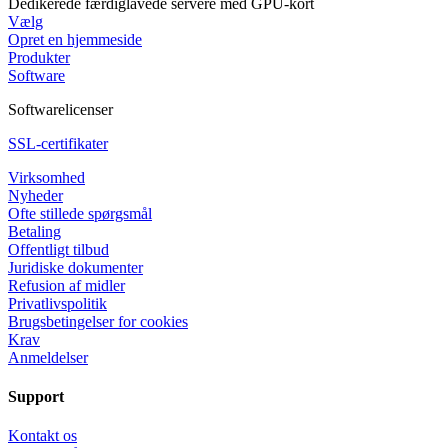
Dedikerede færdiglavede servere med GPU-kort
Vælg
Opret en hjemmeside
Produkter
Software
Softwarelicenser
SSL-certifikater
Virksomhed
Nyheder
Ofte stillede spørgsmål
Betaling
Offentligt tilbud
Juridiske dokumenter
Refusion af midler
Privatlivspolitik
Brugsbetingelser for cookies
Krav
Anmeldelser
Support
Kontakt os