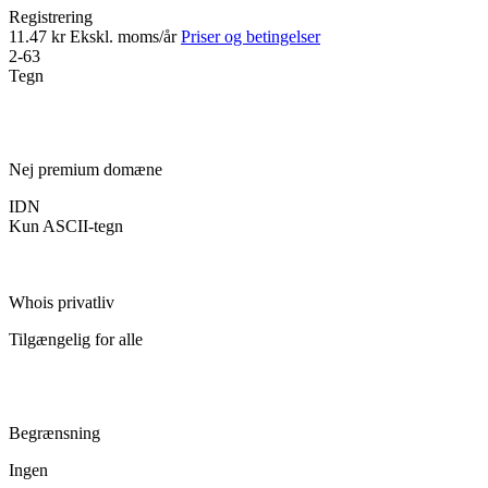
Registrering
11.47 kr
Ekskl. moms/år
Priser og betingelser
2-63
Tegn
Nej premium domæne
IDN
Kun ASCII-tegn
Whois privatliv
Tilgængelig for alle
Begrænsning
Ingen