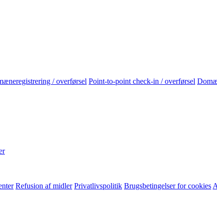
neregistrering / overførsel
Point-to-point check-in / overførsel
Domæ
er
enter
Refusion af midler
Privatlivspolitik
Brugsbetingelser for cookies
A