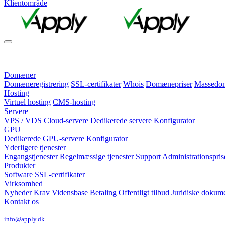
Klientområde
Domæner
Domæneregistrering
SSL-certifikater
Whois
Domænepriser
Massedomæ
Hosting
Virtuel hosting
CMS-hosting
Servere
VPS / VDS Cloud-servere
Dedikerede servere
Konfigurator
GPU
Dedikerede GPU-servere
Konfigurator
Yderligere tjenester
Engangstjenester
Regelmæssige tjenester
Support
Administrationspris
Produkter
Software
SSL-certifikater
Virksomhed
Nyheder
Krav
Vidensbase
Betaling
Offentligt tilbud
Juridiske dokum
Kontakt os
info@apply.dk