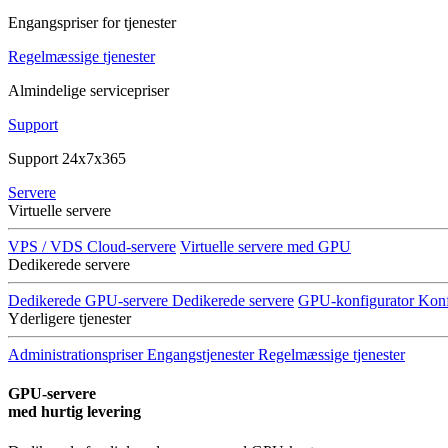
Engangspriser for tjenester
Regelmæssige tjenester
Almindelige servicepriser
Support
Support 24x7x365
Servere
Virtuelle servere
VPS / VDS Cloud-servere
Virtuelle servere med GPU
Dedikerede servere
Dedikerede GPU-servere
Dedikerede servere
GPU-konfigurator
Konf
Yderligere tjenester
Administrationspriser
Engangstjenester
Regelmæssige tjenester
GPU-servere
med hurtig levering