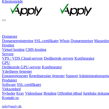
Klientområde
Domæner
Domæneregistrering
SSL-certifikater
Whois
Domænepriser
Massedomæ
Hosting
Virtuel hosting
CMS-hosting
Servere
VPS / VDS Cloud-servere
Dedikerede servere
Konfigurator
GPU
Dedikerede GPU-servere
Konfigurator
Yderligere tjenester
Engangstjenester
Regelmæssige tjenester
Support
Administrationspris
Produkter
Software
SSL-certifikater
Virksomhed
Nyheder
Krav
Vidensbase
Betaling
Offentligt tilbud
Juridiske dokum
Kontakt os
info@apply.dk