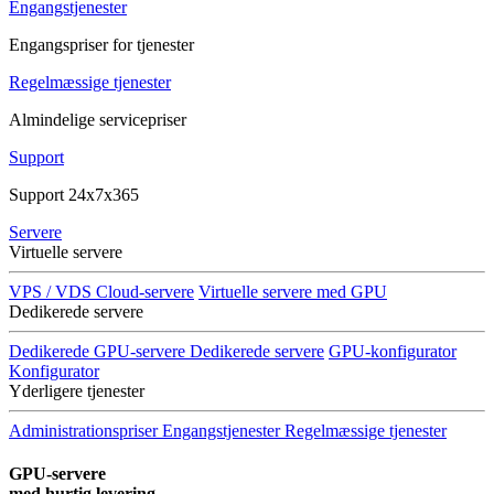
Engangstjenester
Engangspriser for tjenester
Regelmæssige tjenester
Almindelige servicepriser
Support
Support 24x7x365
Servere
Virtuelle servere
VPS / VDS Cloud-servere
Virtuelle servere med GPU
Dedikerede servere
Dedikerede GPU-servere
Dedikerede servere
GPU-konfigurator
Konfigurator
Yderligere tjenester
Administrationspriser
Engangstjenester
Regelmæssige tjenester
GPU-servere
med hurtig levering