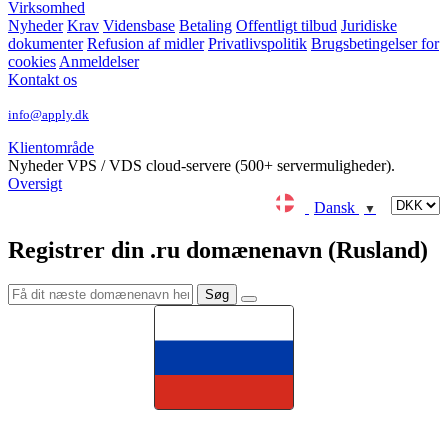
Virksomhed
Nyheder
Krav
Vidensbase
Betaling
Offentligt tilbud
Juridiske
dokumenter
Refusion af midler
Privatlivspolitik
Brugsbetingelser for
cookies
Anmeldelser
Kontakt os
info@apply.dk
Klientområde
Nyheder
VPS / VDS cloud-servere (500+ servermuligheder).
Oversigt
Dansk
▼
Registrer din .ru domænenavn (Rusland)