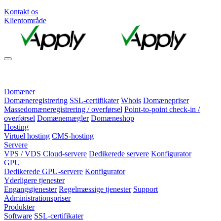
Kontakt os
Klientområde
Domæner
Domæneregistrering
SSL-certifikater
Whois
Domænepriser
Massedomæneregistrering / overførsel
Point-to-point check-in /
overførsel
Domænemægler
Domæneshop
Hosting
Virtuel hosting
CMS-hosting
Servere
VPS / VDS Cloud-servere
Dedikerede servere
Konfigurator
GPU
Dedikerede GPU-servere
Konfigurator
Yderligere tjenester
Engangstjenester
Regelmæssige tjenester
Support
Administrationspriser
Produkter
Software
SSL-certifikater