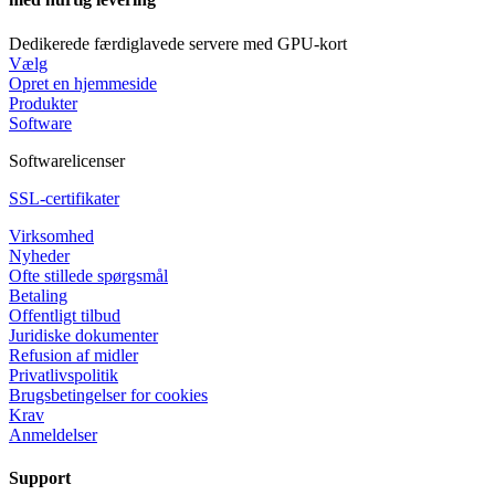
Dedikerede færdiglavede servere med GPU-kort
Vælg
Opret en hjemmeside
Produkter
Software
Softwarelicenser
SSL-certifikater
Virksomhed
Nyheder
Ofte stillede spørgsmål
Betaling
Offentligt tilbud
Juridiske dokumenter
Refusion af midler
Privatlivspolitik
Brugsbetingelser for cookies
Krav
Anmeldelser
Support