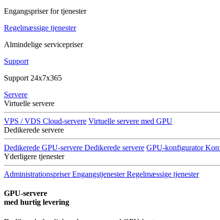
Engangspriser for tjenester
Regelmæssige tjenester
Almindelige servicepriser
Support
Support 24x7x365
Servere
Virtuelle servere
VPS / VDS Cloud-servere
Virtuelle servere med GPU
Dedikerede servere
Dedikerede GPU-servere
Dedikerede servere
GPU-konfigurator
Konf
Yderligere tjenester
Administrationspriser
Engangstjenester
Regelmæssige tjenester
GPU-servere
med hurtig levering