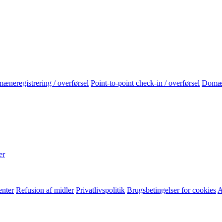
neregistrering / overførsel
Point-to-point check-in / overførsel
Domæ
er
enter
Refusion af midler
Privatlivspolitik
Brugsbetingelser for cookies
A