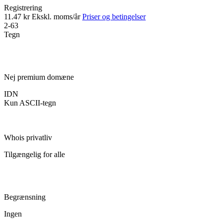
Registrering
11.47 kr
Ekskl. moms/år
Priser og betingelser
2-63
Tegn
Nej premium domæne
IDN
Kun ASCII-tegn
Whois privatliv
Tilgængelig for alle
Begrænsning
Ingen