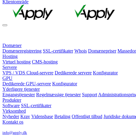
Klientområde
Domæner
Domæneregistrering
SSL-certifikater
Whois
Domænepriser
Massedomæ
Hosting
Virtuel hosting
CMS-hosting
Servere
VPS / VDS Cloud-servere
Dedikerede servere
Konfigurator
GPU
Dedikerede GPU-servere
Konfigurator
Yderligere tjenester
Engangstjenester
Regelmæssige tjenester
Support
Administrationspris
Produkter
Software
SSL-certifikater
Virksomhed
Nyheder
Krav
Vidensbase
Betaling
Offentligt tilbud
Juridiske dokum
Kontakt os
info@apply.dk