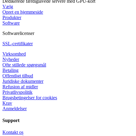
Dedikerede færdiglavede servere med GPU-kort
Vælg
Opret en hjemmeside
Produkter
Software
Softwarelicenser
SSL-certifikater
Virksomhed
Nyheder
Ofte stillede spørgsmål
Betaling
Offentligt tilbud
Juridiske dokumenter
Refusion af midler
Privatlivspolitik
Brugsbetingelser for cookies
Krav
Anmeldelser
Support
Kontakt os